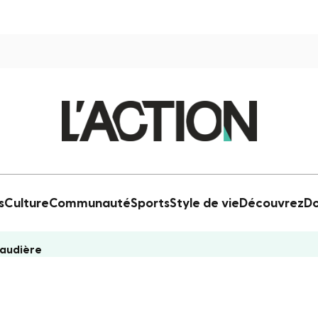
s
Culture
Communauté
Sports
Style de vie
Découvrez
Do
naudière