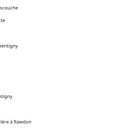
Mascouche
tte
epentigny
ntigny
udière à Rawdon