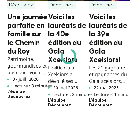
Dé
Découvrez
Découvrez
Découvrez
Ch
Une journée
Voici les
Voici les
on
parfaite en
lauréats de
lauréats de
fi
famille sur
la 40e
la 39e
l’
le Chemin
édition du
édition du
le
du Roy
Gala
Gala
tr
Patrimoine,
Xcelsiors
Xcelsiors!
gourmandises et
Ce
Le 40e Gala
Les 21 gagnants
plein air : voici un
ca
Xcelsiors a
et gagnantes du
itinéraire clé en
in
07 juill. 2026
dévoilé ses
Gala Xcelsiors
main pour
val
Lecture : 3 minutes
lauréats lors
sont maintenant
20 mai 2026
22 mai 2025
découvrir le
L’équipe
L
d’une soirée
connus.
Lecture : 2 minutes
Lecture < 1 minute
Découvrez
Chemin du Roy
L’é
prestigieuse,
L’équipe
L’équipe
Dé
en famille.
Découvrez
Découvrez
devant une
assistance
record.