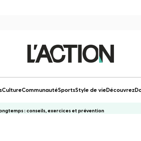
s
Culture
Communauté
Sports
Style de vie
Découvrez
Do
longtemps : conseils, exercices et prévention