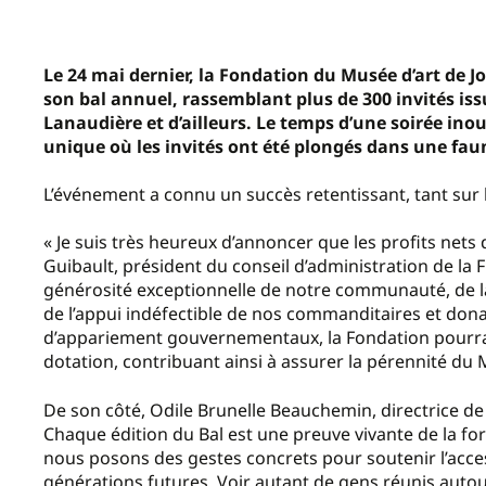
Le 24 mai dernier, la Fondation du Musée d’art de Jo
son bal annuel, rassemblant plus de 300 invités issu
Lanaudière et d’ailleurs. Le temps d’une soirée ino
unique où les invités ont été plongés dans une fau
L’événement a connu un succès retentissant, tant sur 
« Je suis très heureux d’annoncer que les profits nets d
Guibault, président du conseil d’administration de la F
générosité exceptionnelle de notre communauté, de la
de l’appui indéfectible de nos commanditaires et don
d’appariement gouvernementaux, la Fondation pourra
dotation, contribuant ainsi à assurer la pérennité du 
De son côté, Odile Brunelle Beauchemin, directrice de l
Chaque édition du Bal est une preuve vivante de la f
nous posons des gestes concrets pour soutenir l’accessi
générations futures. Voir autant de gens réunis autou