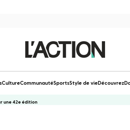
s
Culture
Communauté
Sports
Style de vie
Découvrez
Do
r une 42e édition