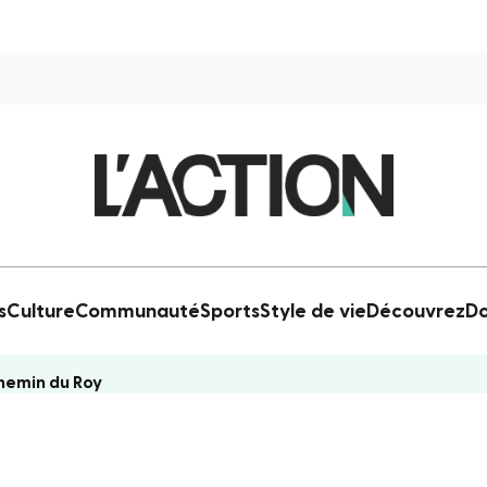
s
Culture
Communauté
Sports
Style de vie
Découvrez
Do
Chemin du Roy