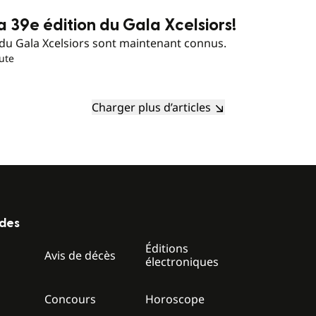
la 39e édition du Gala Xcelsiors!
du Gala Xcelsiors sont maintenant connus.
ute
Charger plus d’articles
ides
Éditions
z
Avis de décès
électroniques
Concours
Horoscope