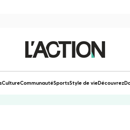
s
Culture
Communauté
Sports
Style de vie
Découvrez
Do