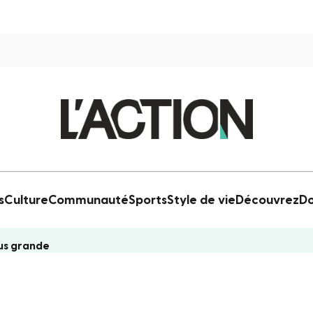
s
Culture
Communauté
Sports
Style de vie
Découvrez
Do
lus grande