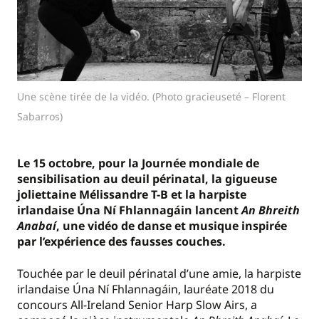
Une scène tirée de la vidéo. (Photo gracieuseté – Florent
Sabarros)
Le 15 octobre, pour la Journée mondiale de
sensibilisation au deuil périnatal, la gigueuse
joliettaine Mélissandre T-B et la harpiste
irlandaise Úna Ní Fhlannagáin lancent
An Bhreith
Anabaí
, une vidéo de danse et musique inspirée
par l’expérience des fausses couches.
Touchée par le deuil périnatal d’une amie, la harpiste
irlandaise Úna Ní Fhlannagáin, lauréate 2018 du
concours All-Ireland Senior Harp Slow Airs, a