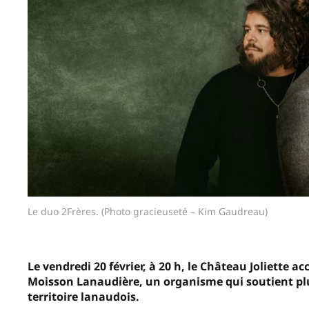
Le duo 2Frères. (Photo gracieuseté – Kim Gaudreau)
Le vendredi 20 février, à 20 h, le Château Joliette ac
Moisson Lanaudière, un organisme qui soutient pl
territoire lanaudois.