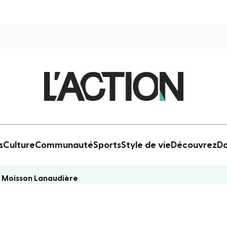
s
Culture
Communauté
Sports
Style de vie
Découvrez
Do
e Moisson Lanaudière