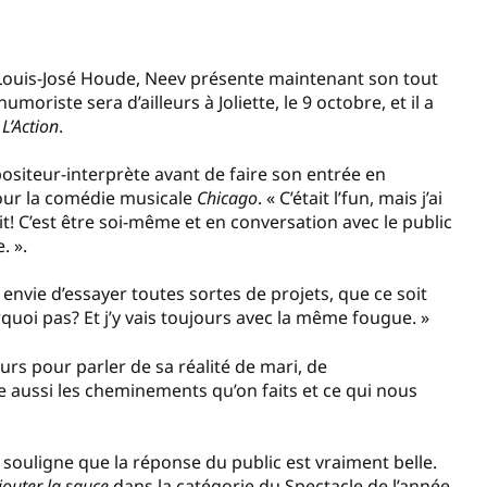
 Louis-José Houde, Neev présente maintenant son tout
’humoriste sera d’ailleurs à Joliette, le 9 octobre, et il a
c
L’Action
.
ositeur-interprète avant de faire son entrée en
pour la comédie musicale
Chicago
. « C’était l’fun, mais j’ai
! C’est être soi-même et en conversation avec le public
. ».
 envie d’essayer toutes sortes de projets, que ce soit
urquoi pas? Et j’y vais toujours avec la même fougue. »
s pour parler de sa réalité de mari, de
e aussi les cheminements qu’on faits et ce qui nous
e souligne que la réponse du public est vraiment belle.
jouter la sauce
dans la catégorie du Spectacle de l’année