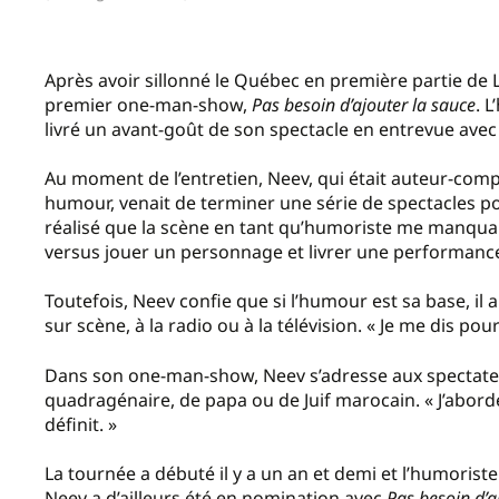
Après avoir sillonné le Québec en première partie de
premier one-man-show,
Pas besoin d’ajouter la sauce
. L
livré un avant-goût de son spectacle en entrevue ave
Au moment de l’entretien, Neev, qui était auteur-comp
humour, venait de terminer une série de spectacles 
réalisé que la scène en tant qu’humoriste me manquait
versus jouer un personnage et livrer une performance
Toutefois, Neev confie que si l’humour est sa base, il a
sur scène, à la radio ou à la télévision. « Je me dis po
Dans son one-man-show, Neev s’adresse aux spectateur
quadragénaire, de papa ou de Juif marocain. « J’abord
définit. »
La tournée a débuté il y a un an et demi et l’humorist
Neev a d’ailleurs été en nomination avec
Pas besoin d’a