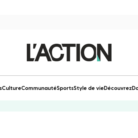
s
Culture
Communauté
Sports
Style de vie
Découvrez
Do