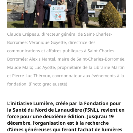
Claude Crépeau, directeur général de Saint-Charles-
Borromée; Véronique Goyette, directrice des
communications et affaires publiques à Saint-Charles-
Borromée; Alexis Nantel, maire de Saint-Charles-Borromée;
Maude Malo; Luc Ayotte, propriétaire de la Librairie Martin
et Pierre-Luc Théroux, coordonnateur aux événements à la
fondation. (Photo gracieuseté)
L’initiative Lumière, créée par la Fondation pour
la Santé du Nord de Lanaudière (FSNL), revient en
force pour une deuxième édition. Jusqu’au 19
décembre, l’organisation est à la recherche
d’âmes généreuses qui feront l’achat de lumières