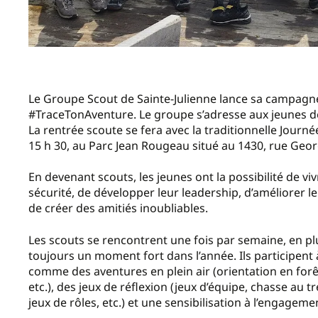
Le Groupe Scout de Sainte-Julienne lance sa campagn
#TraceTonAventure. Le groupe s’adresse aux jeunes de 7
La rentrée scoute se fera avec la traditionnelle Journ
15 h 30, au Parc Jean Rougeau situé au 1430, rue Georg
En devenant scouts, les jeunes ont la possibilité de v
sécurité, de développer leur leadership, d’améliorer 
de créer des amitiés inoubliables.
Les scouts se rencontrent une fois par semaine, en pl
toujours un moment fort dans l’année. Ils participent à
comme des aventures en plein air (orientation en forêt
etc.), des jeux de réflexion (jeux d’équipe, chasse au tré
jeux de rôles, etc.) et une sensibilisation à l’engage