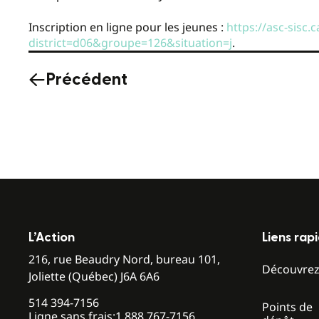
Inscription en ligne pour les jeunes :
https://asc-sisc.
district=d06&groupe=126&situation=j
.
Précédent
L’Action
Liens rap
216, rue Beaudry Nord, bureau 101,
Découvre
Joliette (Québec) J6A 6A6
514 394-7156
Points de
Ligne sans frais:
1 888 767-7156