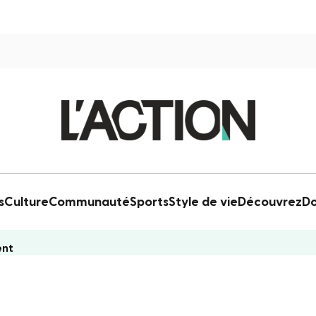
s
Culture
Communauté
Sports
Style de vie
Découvrez
Do
ent