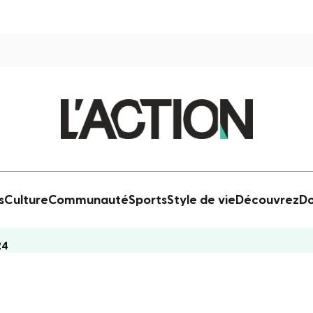
s
Culture
Communauté
Sports
Style de vie
Découvrez
Do
24