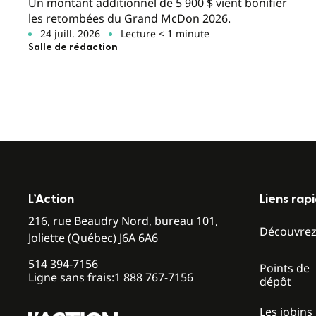
Un montant additionnel de 5 900 $ vient bonifier
les retombées du Grand McDon 2026.
24 juill. 2026
Lecture < 1 minute
Salle de rédaction
L’Action
Liens rap
216, rue Beaudry Nord, bureau 101,
Découvre
Joliette (Québec) J6A 6A6
514 394-7156
Points de
Ligne sans frais:
1 888 767-7156
dépôt
Les jobins