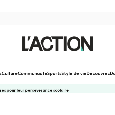
s
Culture
Communauté
Sports
Style de vie
Découvrez
Do
ées pour leur persévérance scolaire