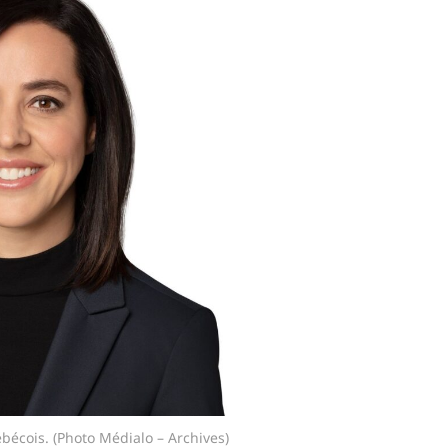
bécois. (Photo Médialo – Archives)