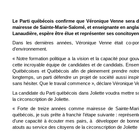
Le Parti québécois confirme que Véronique Venne sera de
mairesse de Sainte-Marie-Salomé, et enseignante en angla
Lanaudière, espère être élue et représenter ses concitoyen
Dans les dernières années, Véronique Venne était co-port
d’environnement.
« Notre formation politique a la vision et la capacité pour gou
cette incroyable équipe de candidates et de candidats. Ens
Québécoises et Québécois afin de pleinement prendre notre 
longtemps, un parti défendre un projet de société aussi inspi
sans hésiter. Que le travail commence », déclare Véronique V
La candidate du Parti québécois dans Joliette voudra mettre s
la circonscription de Joliette.
« Forte de treize années comme mairesse de Sainte-Marie
québécois, je suis prête à franchir l’étape suivante : représe
d’une capacité à écouter mes pairs, à développer de bonnes 
atouts au service des citoyens de la circonscription de Joliette