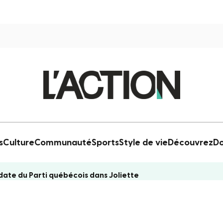
s
Culture
Communauté
Sports
Style de vie
Découvrez
Do
ate du Parti québécois dans Joliette