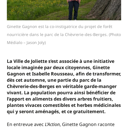
Ginette Gagnon est la co-instigatrice du projet de forêt
nourricière dans le parc de la Chèvrerie-des-Berges. (Photo
Médialo – Jason Joly)
La Ville de Joliette s’est associée à une initiative
locale imaginée par deux citoyennes, Ginette
Gagnon et Isabelle Rousseau, afin de transformer,
dès cet automne, une partie du parc de la
Chèvrerie-des-Berges en véritable garde-manger
vivant. La population pourra ainsi bénéficier de
l’apport en aliments des divers arbres fruitiers,
plantes vivaces comestibles et herbes médicinales
qui y seront aménagés, et ce gratuitement.
En entrevue avec
L’Action
, Ginette Gagnon raconte