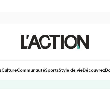
s
Culture
Communauté
Sports
Style de vie
Découvrez
Do