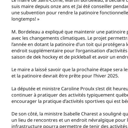
Le maire de Saint-Côme, Martin Bordeleau, a déclaré qu
suis maire depuis onze ans et j’ai été conseiller penda
une subvention pour rendre la patinoire fonctionnelle 
longtemps! »
M. Bordeleau a expliqué que maintenir une patinoire 
avec les changements climatiques. Le projet permettra 
l’année en dotant la patinoire d’un toit qui protégera l
endroit supplémentaire pour l’organisation d’activité
saison de dek hockey et de pickleball et avoir un endr
Le maire a laissé savoir que la prochaine étape sera l
et la patinoire devrait être prête pour l’hiver 2025.
La députée et ministre Caroline Proulx s’est dit heur
continuer à pratiquer des activités typiquement québéco
encourager la pratique d’activités sportives qui est b
De son côté, la ministre Isabelle Charest a souligné qu
un lieu de rencontres et un endroit névralgique pour
infrastructure pourra permettre de tenir des activités