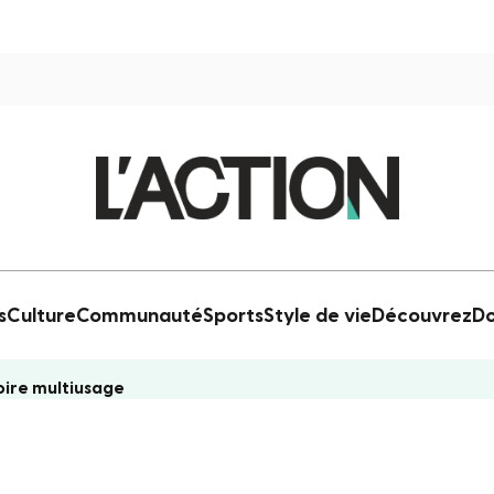
s
Culture
Communauté
Sports
Style de vie
Découvrez
Do
oire multiusage