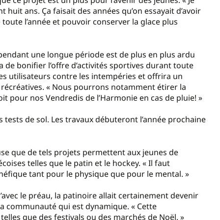
e ce projet est un plus pour l’avenir des jeunes. « Je
nt huit ans. Ça faisait des années qu’on essayait d’avoir
toute l’année et pouvoir conserver la glace plus
pendant une longue période est de plus en plus ardu
de bonifier l’offre d’activités sportives durant toute
es utilisateurs contre les intempéries et offrira un
s récréatives. « Nous pourrons notamment étirer la
oit pour nos Vendredis de l’Harmonie en cas de pluie! »
es tests de sol. Les travaux débuteront l’année prochaine
euse que de tels projets permettent aux jeunes de
ises telles que le patin et le hockey. « Il faut
énéfique tant pour le physique que pour le mental. »
’avec le préau, la patinoire allait certainement devenir
 la communauté qui est dynamique. « Cette
 telles que des festivals ou des marchés de Noël. »