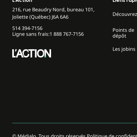
L’Action
Liens rap
216, rue Beaudry Nord, bureau 101,
Découvre
Joliette (Québec) J6A 6A6
514 394-7156
Points de
Ligne sans frais:
1 888 767-7156
dépôt
Les jobins
Politique de confident
© Médialo. Tous droits réservés.