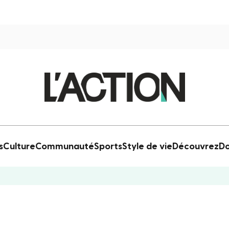
s
Culture
Communauté
Sports
Style de vie
Découvrez
Do