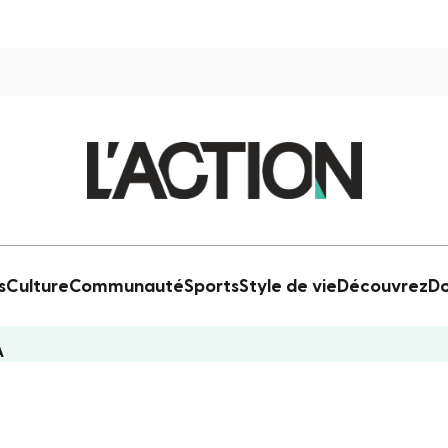
s
Culture
Communauté
Sports
Style de vie
Découvrez
Do
A