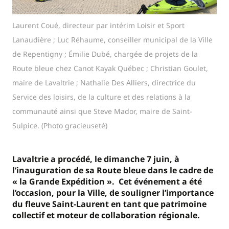
Laurent Coué, directeur par intérim Loisir et Sport
Lanaudière ; Luc Réhaume, conseiller municipal de la Ville
de Repentigny ; Émilie Dubé, chargée de projets de la
Route bleue chez Canot Kayak Québec ; Christian Goulet,
maire de Lavaltrie ; Nathalie Des Alliers, directrice du
Service des loisirs, de la culture et des relations à la
communauté ainsi que Steve Mador, maire de Saint-
Sulpice. (Photo gracieuseté)
Lavaltrie a procédé, le dimanche 7 juin, à
l’inauguration de sa Route bleue dans le cadre de
« la Grande Expédition ». Cet événement a été
l’occasion, pour la Ville, de souligner l’importance
du fleuve Saint-Laurent en tant que patrimoine
collectif et moteur de collaboration régionale.