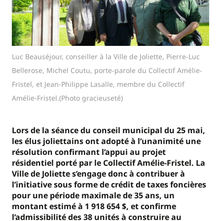
Luc Beauséjour, conseiller à la Ville de Joliette, Pierre-Luc
Bellerose, Michel Coutu, porte-parole du Collectif Amélie-
Fristel, et Jean-Philippe Lasalle, membre du Collectif
Amélie-Fristel.(Photo gracieuseté)
Lors de la séance du conseil municipal du 25 mai,
les élus joliettains ont adopté à l’unanimité une
résolution confirmant l’appui au projet
résidentiel porté par le Collectif Amélie-Fristel. La
Ville de Joliette s’engage donc à contribuer à
l’initiative sous forme de crédit de taxes foncières
pour une période maximale de 35 ans, un
montant estimé à 1 918 654 $, et confirme
l’admissibilité des 38 unités à construire au