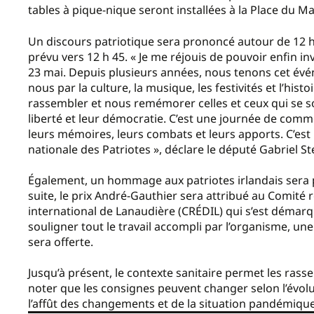
tables à pique-nique seront installées à la Place du M
Un discours patriotique sera prononcé autour de 12 h 
prévu vers 12 h 45. « Je me réjouis de pouvoir enfin i
23 mai. Depuis plusieurs années, nous tenons cet év
nous par la culture, la musique, les festivités et l’his
rassembler et nous remémorer celles et ceux qui se so
liberté et leur démocratie. C’est une journée de com
leurs mémoires, leurs combats et leurs apports. C’es
nationale des Patriotes », déclare le député Gabriel St
Également, un hommage aux patriotes irlandais sera 
suite, le prix André-Gauthier sera attribué au Comité
international de Lanaudière (CRÉDIL) qui s’est déma
souligner tout le travail accompli par l’organisme, un
sera offerte.
Jusqu’à présent, le contexte sanitaire permet les rass
noter que les consignes peuvent changer selon l’évol
l’affût des changements et de la situation pandémique