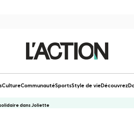
s
Culture
Communauté
Sports
Style de vie
Découvrez
Do
olidaire dans Joliette