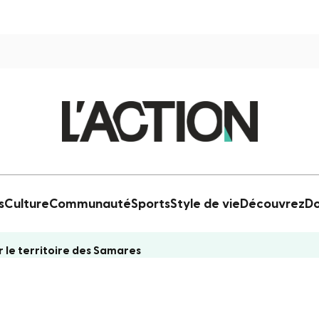
s
Culture
Communauté
Sports
Style de vie
Découvrez
Do
r le territoire des Samares