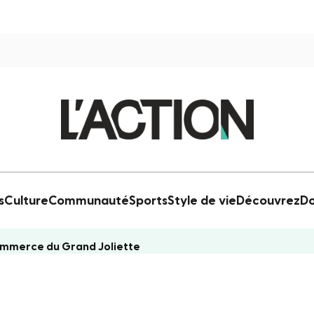
s
Culture
Communauté
Sports
Style de vie
Découvrez
Do
ommerce du Grand Joliette