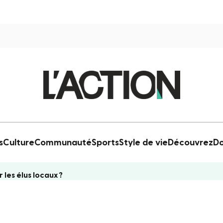
s
Culture
Communauté
Sports
Style de vie
Découvrez
Do
r les élus locaux ?