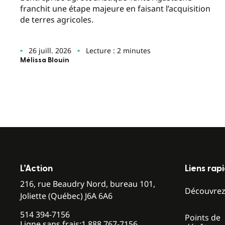
franchit une étape majeure en faisant l’acquisition
de terres agricoles.
26 juill. 2026
Lecture : 2 minutes
Mélissa Blouin
L’Action
Liens rap
216, rue Beaudry Nord, bureau 101,
Découvre
Joliette (Québec) J6A 6A6
514 394-7156
Points de
Ligne sans frais:
1 888 767-7156