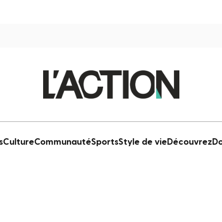
s
Culture
Communauté
Sports
Style de vie
Découvrez
Do