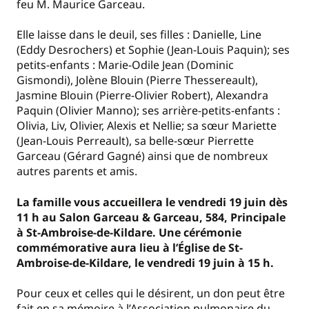
feu M. Maurice Garceau.
Elle laisse dans le deuil, ses filles : Danielle, Line
(Eddy Desrochers) et Sophie (Jean-Louis Paquin); ses
petits-enfants : Marie-Odile Jean (Dominic
Gismondi), Jolène Blouin (Pierre Thessereault),
Jasmine Blouin (Pierre-Olivier Robert), Alexandra
Paquin (Olivier Manno); ses arrière-petits-enfants :
Olivia, Liv, Olivier, Alexis et Nellie; sa sœur Mariette
(Jean-Louis Perreault), sa belle-sœur Pierrette
Garceau (Gérard Gagné) ainsi que de nombreux
autres parents et amis.
La famille vous accueillera le v
endredi 19 juin dès
11 h au Salon Garceau & Garceau, 584, Principale
à St-Ambroise-de-Kildare. Une cérémonie
commémorative aura lieu à l’Église de St-
Ambroise-de-Kildare, le vendredi 19 juin à 15 h.
Pour ceux et celles qui le désirent, un don peut être
fait en sa mémoire à l’Association pulmonaire du