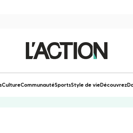
s
Culture
Communauté
Sports
Style de vie
Découvrez
Do