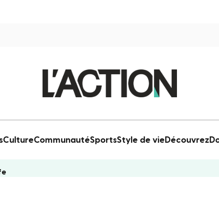
s
Culture
Communauté
Sports
Style de vie
Découvrez
Do
ife