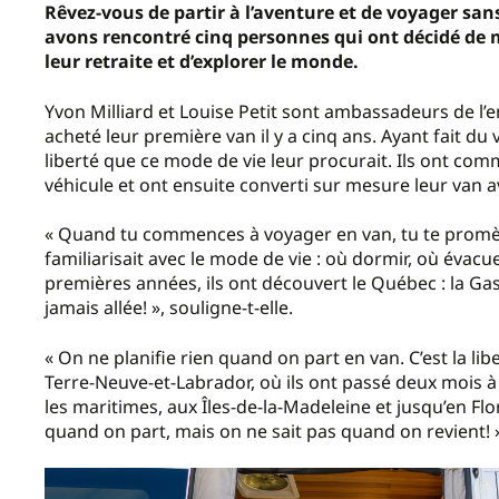
Rêvez-vous de partir à l’aventure et de voyager san
avons rencontré cinq personnes qui ont décidé de me
leur retraite et d’explorer le monde.
Yvon Milliard et Louise Petit sont ambassadeurs de l’
acheté leur première van il y a cinq ans. Ayant fait du
liberté que ce mode de vie leur procurait. Ils ont co
véhicule et ont ensuite converti sur mesure leur van av
« Quand tu commences à voyager en van, tu te promèn
familiarisait avec le mode de vie : où dormir, où évacue
premières années, ils ont découvert le Québec : la Gas
jamais allée! », souligne-t-elle.
« On ne planifie rien quand on part en van. C’est la lib
Terre-Neuve-et-Labrador, où ils ont passé deux mois à 
les maritimes, aux Îles-de-la-Madeleine et jusqu’en Flor
quand on part, mais on ne sait pas quand on revient! », 