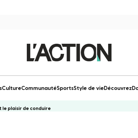
s
Culture
Communauté
Sports
Style de vie
Découvrez
Do
le plaisir de conduire