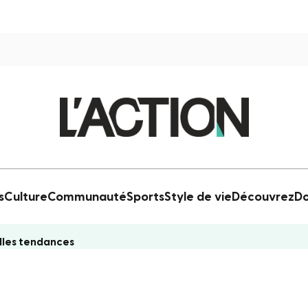
s
Culture
Communauté
Sports
Style de vie
Découvrez
Do
elles tendances