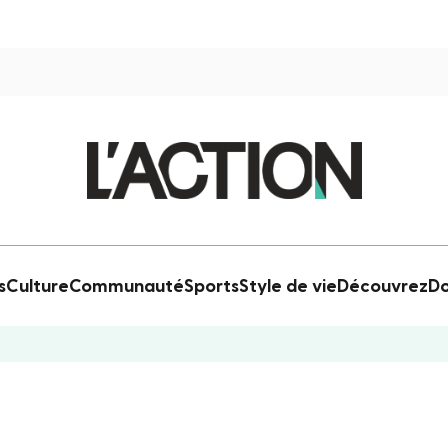
s
Culture
Communauté
Sports
Style de vie
Découvrez
Do