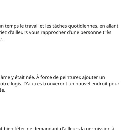
 temps le travail et les tâches quotidiennes, en allant
riez d
’
ailleurs vous rapprocher d
’
une personne très
e.
me y était née. À force de peinturer, ajouter un
otre logis. D
’
autres trouveront un nouvel endroit pour
ée.
nt bien fêter, ne demandant d
’
ailleurs la permission à