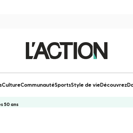
s
Culture
Communauté
Sports
Style de vie
Découvrez
Do
ès 50 ans