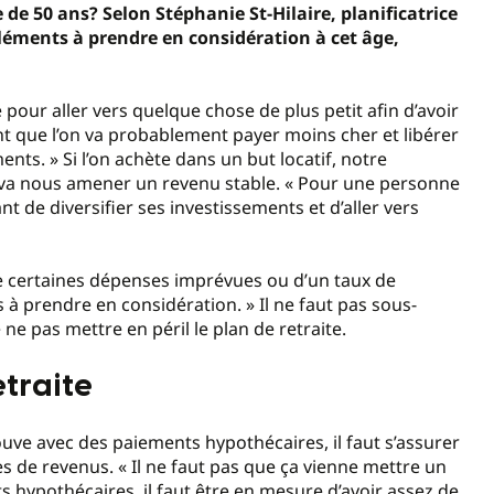
e de 50 ans? Selon Stéphanie St-Hilaire, planificatrice
éléments à prendre en considération à cet âge,
pour aller vers quelque chose de plus petit afin d’avoir
nt que l’on va probablement payer moins cher et libérer
ents. » Si l’on achète dans un but locatif, notre
t, va nous amener un revenu stable. « Pour une personne
nt de diversifier ses investissements et d’aller vers
i de certaines dépenses imprévues ou d’un taux de
 à prendre en considération. » Il ne faut pas sous-
 ne pas mettre en péril le plan de retraite.
etraite
trouve avec des paiements hypothécaires, il faut s’assurer
s de revenus. « Il ne faut pas que ça vienne mettre un
êts hypothécaires, il faut être en mesure d’avoir assez de