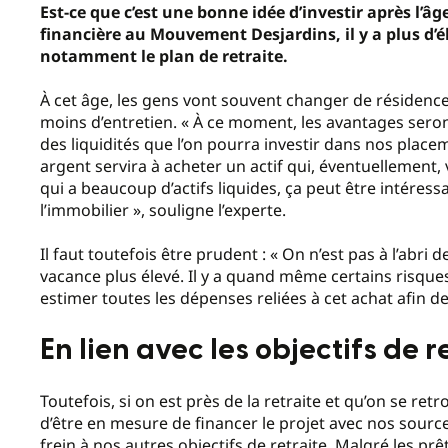
Est
-ce que c’est une bonne idée d’investir après l’âg
financière au Mouvement Desjardins, il y a plus d’
notamment le plan de retraite.
À cet âge, les gens vont souvent changer de résidence 
moins d’entretien. « À ce moment, les avantages sero
des liquidités que l’on pourra investir dans nos placem
argent servira à acheter un actif qui, éventuellemen
qui a beaucoup d’actifs liquides, ça peut être intéressa
l’immobilier », souligne l’experte.
Il faut toutefois être prudent : « On n’est pas à l’abr
vacance plus élevé. Il y a quand même certains risques
estimer toutes les dépenses reliées à cet achat afin de
En lien avec les objectifs de r
Toutefois, si on est près de la retraite et qu’on se re
d’être en mesure de financer le projet avec nos source
frein à nos autres objectifs de retraite. Malgré les pr