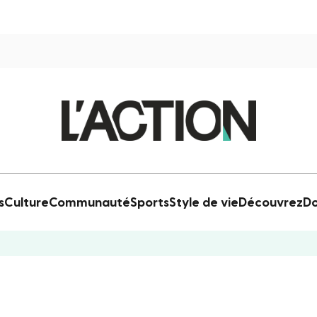
s
Culture
Communauté
Sports
Style de vie
Découvrez
Do