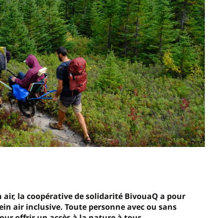
air, la coopérative de solidarité
BivouaQ
a
pour
n air inclusive. Toute personne avec ou sans
our offrir un accès à la nature à tous.