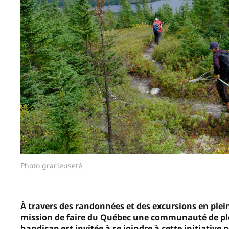
Photo gracieuseté
À
travers des randonnées et des excursions en plein 
mission de faire du Québec une communauté de plei
handicap est invitée à se joindre
à cette initiative
p