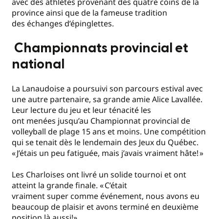
avec des athlètes prov
enant des quatre coins de la
province ainsi que de la fameuse tradition
des échanges d’épinglettes.
Championnats provincial et
national
La Lanaudoise a poursuivi son parcours estival avec
une autre partenaire, sa grande amie Alice Lavallée.
Leur lecture du jeu et leur ténacité les
o
nt menées jusqu’au Championnat provincial de
volleyball de plage 15 ans et moins. Une comp
étition
qui se tenait dès le lendemain des Jeux du Québec.
« J’étais un peu fatiguée, mais j’avais vraiment hâte! »
Les Charloises ont livré un solide tournoi et ont
atteint la grande finale. « C’était
vraiment super comme événement, nous avons eu
beaucoup de plaisir et avons terminé en deuxième
position là aussi!»