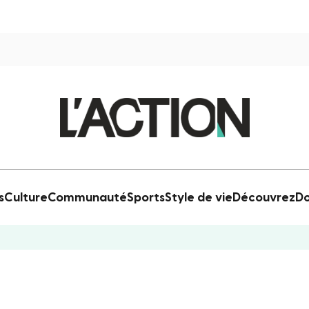
s
Culture
Communauté
Sports
Style de vie
Découvrez
Do
s