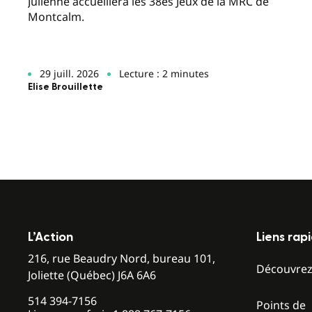
Julienne accueillera les 38es Jeux de la MRC de
Montcalm.
29 juill. 2026
Lecture : 2 minutes
Elise Brouillette
L’Action
Liens rap
216, rue Beaudry Nord, bureau 101,
Découvre
Joliette (Québec) J6A 6A6
514 394-7156
Points de