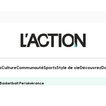
s
Culture
Communauté
Sports
Style de vie
Découvrez
Do
p Basketball Persévérance