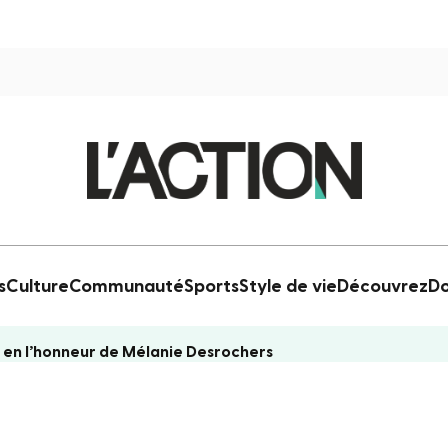
s
Culture
Communauté
Sports
Style de vie
Découvrez
Do
en l’honneur de Mélanie Desrochers