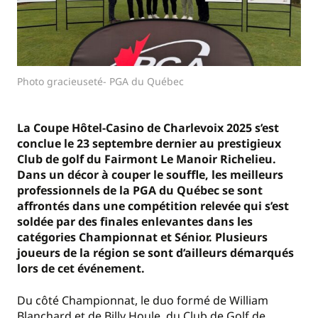
Photo gracieuseté- PGA du Québec
La
Coupe Hôtel-Casino de Charlevoix 2025 s’est
conclue
le 23 septembre dernier
au prestigieux
Club de golf du Fairmont Le Manoir Richelieu.
Dans un décor à couper le souffle,
les meilleurs
professionnels de la PGA du Québec se sont
affrontés dans une compétition relevée qui s’est
soldée par des finales enlevantes dans les
catégories Championnat et Sénior.
Plusieurs
joueurs de la région se sont d’ailleurs
démarqués
lors de cet événement.
Du côté Championnat, le duo formé de William
Blanchard et de Billy Houle, du Club de Golf de