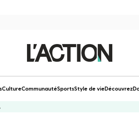
s
Culture
Communauté
Sports
Style de vie
Découvrez
Do
?