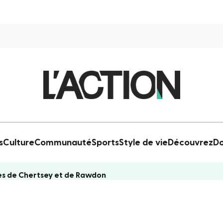
s
Culture
Communauté
Sports
Style de vie
Découvrez
Do
ues de Chertsey et de Rawdon