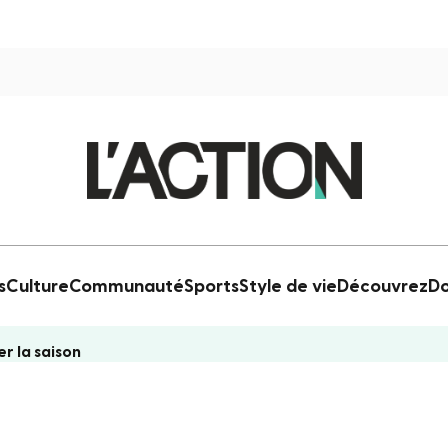
s
Culture
Communauté
Sports
Style de vie
Découvrez
Do
r la saison