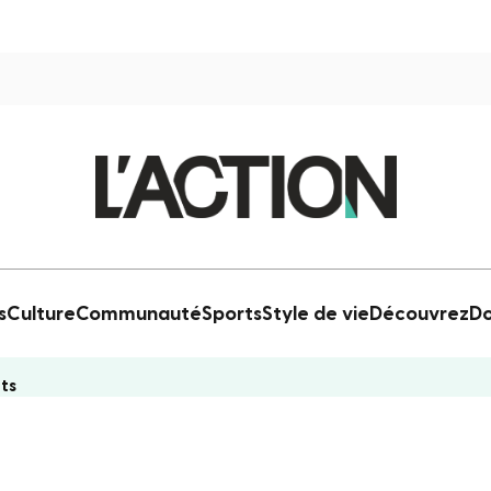
s
Culture
Communauté
Sports
Style de vie
Découvrez
Do
rts