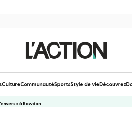
s
Culture
Communauté
Sports
Style de vie
Découvrez
Do
 l’envers » à Rawdon