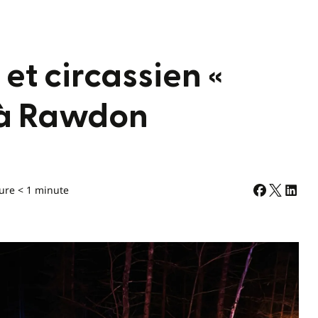
et circassien «
» à Rawdon
ure < 1 minute