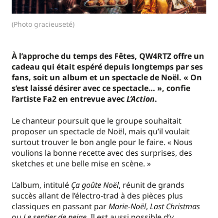
(Photo gracieuseté)
À l’approche du temps des Fêtes, QW4RTZ offre un
cadeau qui était espéré depuis longtemps par ses
fans, soit un album et un spectacle de Noël. « On
s’est laissé désirer avec ce spectacle… », confie
l’artiste Fa2 en entrevue avec
L’Action
.
Le chanteur poursuit que le groupe souhaitait
proposer un spectacle de Noël, mais qu’il voulait
surtout trouver le bon angle pour le faire. « Nous
voulions la bonne recette avec des surprises, des
sketches et une belle mise en scène. »
L’album, intitulé
Ça goûte Noël
, réunit de grands
succès allant de l’électro-trad à des pièces plus
classiques en passant par
Marie-Noël
,
Last Christmas
ou
Le sentier de neige
. Il est aussi possible d’y