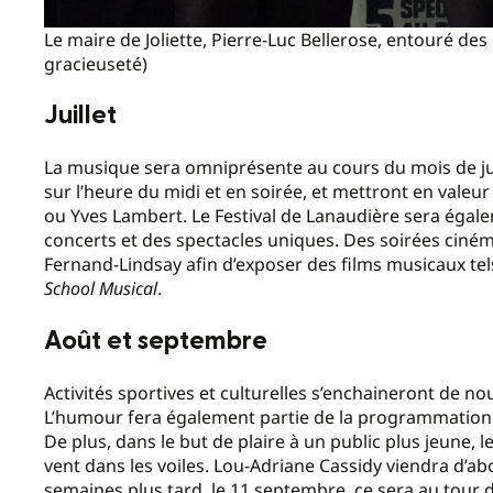
Le maire de Joliette, Pierre-Luc Bellerose, entouré d
gracieuseté)
Juillet
La musique sera omniprésente au cours du mois de juil
sur l’heure du midi et en soirée, et mettront en valeu
ou Yves Lambert. Le Festival de Lanaudière sera égalem
concerts et des spectacles uniques. Des soirées cinéma
Fernand-Lindsay afin d’exposer des films musicaux te
School Musical
.
Août et septembre
Activités sportives et culturelles s’enchaineront de no
L’humour fera également partie de la programmation ave
De plus, dans le but de plaire à un public plus jeune, le 
vent dans les voiles. Lou-Adriane Cassidy viendra d’ab
semaines plus tard, le 11 septembre, ce sera au tour 