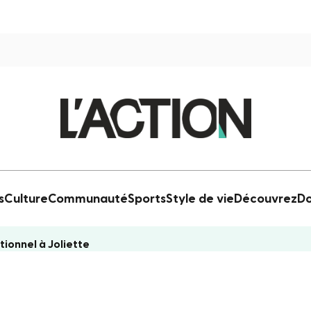
s
Culture
Communauté
Sports
Style de vie
Découvrez
Do
tionnel à Joliette