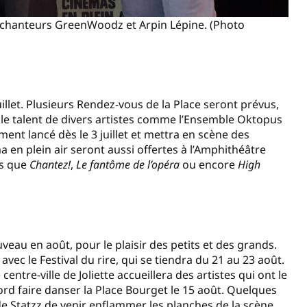
es chanteurs GreenWoodz et Arpin Lépine. (Photo
let. Plusieurs Rendez-vous de la Place seront prévus,
r le talent de divers artistes comme l’Ensemble Oktopus
ent lancé dès le 3 juillet et mettra en scène des
 en plein air seront aussi offertes à l’Amphithéâtre
ls que
Chantez!
,
Le fantôme de l’opéra
ou encore
High
uveau en août, pour le plaisir des petits et des grands.
c le Festival du rire, qui se tiendra du 21 au 23 août.
centre-ville de Joliette accueillera des artistes qui ont le
ord faire danser la Place Bourget le 15 août. Quelques
de Statzz de venir enflammer les planches de la scène