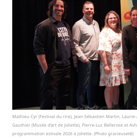
Mathieu Cyr (Festival du rire), Jean-Sébastien Martin, Laurie
Gauthier (Musée d’art de Joliette), Pierre-Luc Bellerose et Ash
programmation estivale 2026 à Joliette. (Photo gracieuseté)