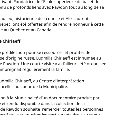
ivant. Fondatrice de l’École supérieure de ballet du
tenu de profonds liens avec Rawdon tout au long de sa
lieu, historienne de la danse et Alix Laurent,
uébec, ont été offertes afin de rendre honneur à cette
se au Québec et au Canada.
 Chiriaeff
 prédilection pour se ressourcer et profiter de
 d’origine russe, Ludmilla Chiriaeff est inhumée au
Rawdon. Une courte visite y a d’ailleurs été organisée
’imprégnait régulièrement la famille.
dmilla Chiriaeff, au Centre d'interprétation
urelles au coeur de la Municipalité.
t don à la Municipalité d’un documentaire produit par
 et rendu disponible dans la collection de la
té de Rawdon souhaite remercier toutes les personnes
tif qui a su toucher les participants droit au coeur.