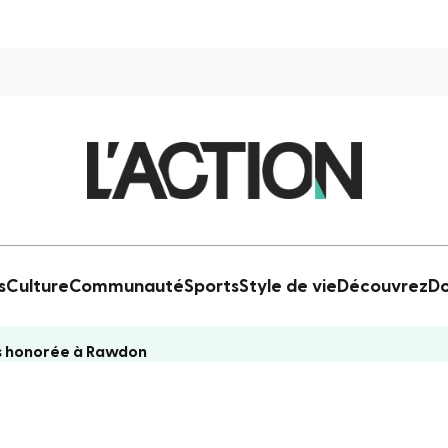
s
Culture
Communauté
Sports
Style de vie
Découvrez
Do
ns honorée à Rawdon