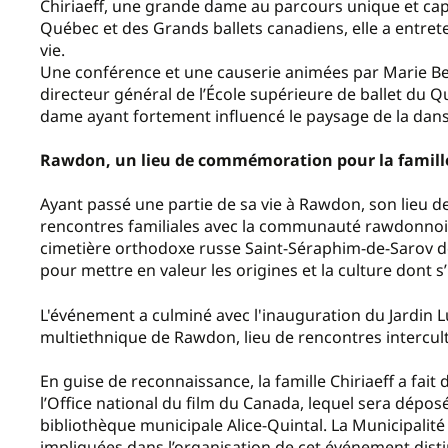
Chiriaeff, une grande dame au parcours unique et capt
Québec et des Grands ballets canadiens, elle a entre
vie.
Une conférence et une causerie animées par Marie Beau
directeur général de l’École supérieure de ballet du Q
dame ayant fortement influencé le paysage de la dan
Rawdon, un lieu de commémoration pour la famille
Ayant passé une partie de sa vie à Rawdon, son lieu de
rencontres familiales avec la communauté rawdonnoise
cimetière orthodoxe russe Saint-Séraphim-de-Sarov de 
pour mettre en valeur les origines et la culture dont s
L'événement a culminé avec l'inauguration du Jardin Lu
multiethnique de Rawdon, lieu de rencontres intercult
En guise de reconnaissance, la famille Chiriaeff a fai
l’Office national du film du Canada, lequel sera déposé
bibliothèque municipale Alice-Quintal. La Municipali
impliquées dans l’organisation de cet événement distinc